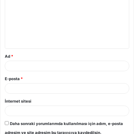
o
r
u
m
*
Ad
*
E-posta
*
İnternet sitesi
Daha sonraki yorumlarımda kullanılması için adım, e-posta
adresim ve site adresim bu tarayıcıya kaydedilsin.