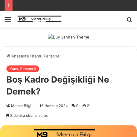
Menü
A
y
...
Anasayfa
/
Kamu Personeli
Kamu Personeli
Boş Kadro Değişikliği Ne
Demek?
Memur Bilgi
16 Haziran 2024
0
21
3 dakika okuma süresi