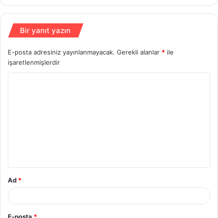
Bir yanıt yazın
E-posta adresiniz yayınlanmayacak.
Gerekli alanlar
*
ile
işaretlenmişlerdir
Y
o
r
u
m
*
Ad
*
E-posta
*