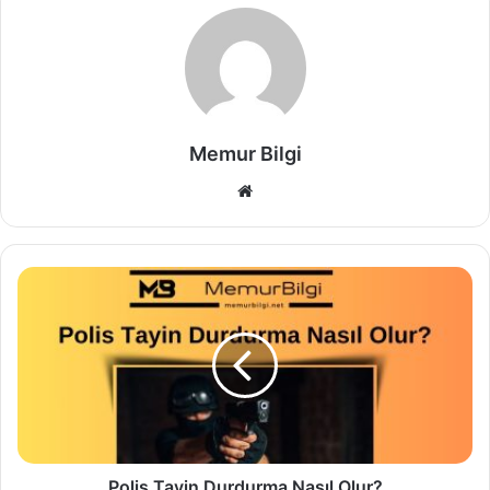
Memur Bilgi
Web
sitesi
Polis Tayin Durdurma Nasıl Olur?