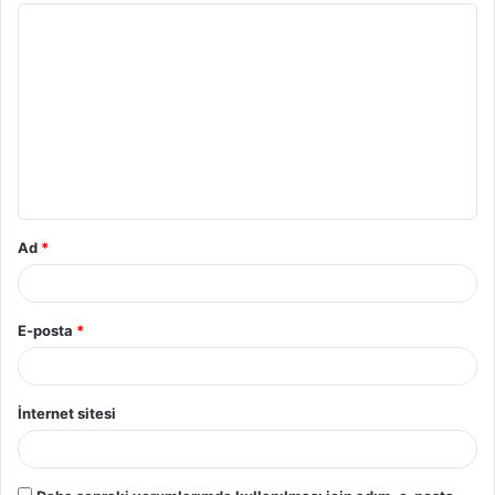
Y
o
r
u
m
*
Ad
*
E-posta
*
İnternet sitesi