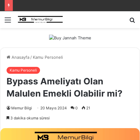
Menü
A
y
...
Anasayfa
/
Kamu Personeli
Kamu Personeli
Bypass Ameliyatı Olan
Malulen Emekli Olabilir mi?
Memur Bilgi
20 Mayıs 2024
0
21
3 dakika okuma süresi