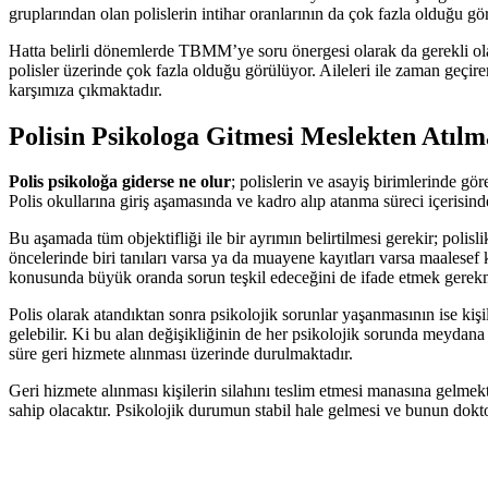
gruplarından olan polislerin intihar oranlarının da çok fazla olduğu gö
Hatta belirli dönemlerde TBMM’ye soru önergesi olarak da gerekli olan
polisler üzerinde çok fazla olduğu görülüyor. Aileleri ile zaman geçire
karşımıza çıkmaktadır.
Polisin Psikologa Gitmesi Meslekten Atı
Polis psikoloğa giderse ne olur
; polislerin ve asayiş birimlerinde gö
Polis okullarına giriş aşamasında ve kadro alıp atanma süreci içerisi
Bu aşamada tüm objektifliği ile bir ayrımın belirtilmesi gerekir; polisl
öncelerinde biri tanıları varsa ya da muayene kayıtları varsa maalesef 
konusunda büyük oranda sorun teşkil edeceğini de ifade etmek gerek
Polis olarak atandıktan sonra psikolojik sorunlar yaşanmasının ise ki
gelebilir. Ki bu alan değişikliğinin de her psikolojik sorunda meydana 
süre geri hizmete alınması üzerinde durulmaktadır.
Geri hizmete alınması kişilerin silahını teslim etmesi manasına gel
sahip olacaktır. Psikolojik durumun stabil hale gelmesi ve bunun dok