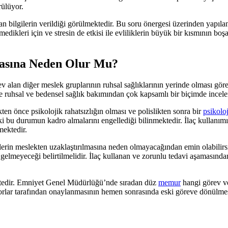
rülüyor.
 bilgilerin verildiği görülmektedir. Bu soru önergesi üzerinden yapıla
medikleri için ve stresin de etkisi ile evliliklerin büyük bir kısmının 
lmasına Neden Olur Mu?
rev alan diğer meslek gruplarının ruhsal sağlıklarının yerinde olması gö
nde ruhsal ve bedensel sağlık bakımından çok kapsamlı bir biçimde incel
ikten önce psikolojik rahatsızlığın olması ve polislikten sonra bir
psikolo
ki bu durumun kadro almalarını engellediği bilinmektedir. İlaç kullanımın
mektedir.
şilerin meslekten uzaklaştırılmasına neden olmayacağından emin olabilirs
gelmeyeceği belirtilmelidir. İlaç kullanan ve zorunlu tedavi aşamasından
mektedir. Emniyet Genel Müdürlüğü’nde sıradan düz
memur
hangi görev ve
torlar tarafından onaylanmasının hemen sonrasında eski göreve dönülme