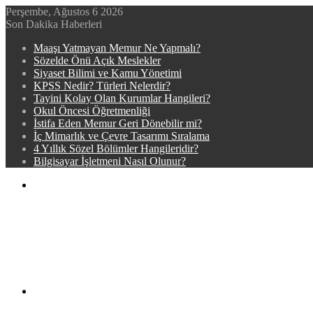
Perşembe, Ağustos 6 2026
Son Dakika Haberleri
Maaşı Yatmayan Memur Ne Yapmalı?
Sözelde Önü Açık Meslekler
Siyaset Bilimi ve Kamu Yönetimi
KPSS Nedir? Türleri Nelerdir?
Tayini Kolay Olan Kurumlar Hangileri?
Okul Öncesi Öğretmenliği
İstifa Eden Memur Geri Dönebilir mi?
İç Mimarlık ve Çevre Tasarımı Sıralama
4 Yıllık Sözel Bölümler Hangileridir?
Bilgisayar İşletmeni Nasıl Olunur?
Menü
Arama
yap