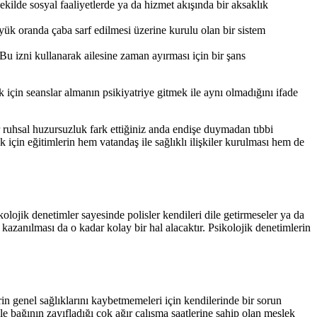
kilde sosyal faaliyetlerde ya da hizmet akışında bir aksaklık
yük oranda çaba sarf edilmesi üzerine kurulu olan bir sistem
 Bu izni kullanarak ailesine zaman ayırması için bir şans
için seanslar almanın psikiyatriye gitmek ile aynı olmadığını ifade
r ruhsal huzursuzluk fark ettiğiniz anda endişe duymadan tıbbi
 için eğitimlerin hem vatandaş ile sağlıklı ilişkiler kurulması hem de
olojik denetimler sayesinde polisler kendileri dile getirmeseler ya da
ri kazanılması da o kadar kolay bir hal alacaktır. Psikolojik denetimlerin
n genel sağlıklarını kaybetmemeleri için kendilerinde bir sorun
 bağının zayıfladığı çok ağır çalışma saatlerine sahip olan meslek