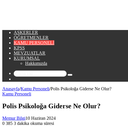
...
ASKERLER
ÖĞRETMENLER
KAMU PERSONELI
KPSS
MEVZUATLAR
KURUMSAL
Hakkımızda
Arama
Rastgele
yap
Makale
...
Anasayfa
/
Kamu Personeli
/
Polis Psikoloğa Giderse Ne Olur?
Kamu Personeli
Polis Psikoloğa Giderse Ne Olur?
Memur Bilgi
10 Haziran 2024
0
385
3 dakika okuma süresi