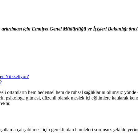
n artırılması için Emniyet Genel Müdürlüğü ve İçişleri Bakanlığı önc
den Yükseliyor?
?
stresli ortamların hem bedensel hem de ruhsal sağlıklarını olumsuz yön
erin psikologa gitmesi, düzenli olarak meslek içi eğitimlere katılarak ke
ektir.
şullarda çalışabilmesi için gerekli olan hamleleri sorunsuz şekilde yer