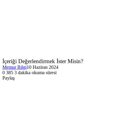
İçeriği Değerlendirmek İster Misin?
Memur Bilgi
10 Haziran 2024
0
385
3 dakika okuma süresi
Facebook
Twitter
LinkedIn
Tumblr
Pinterest
Reddit
VKontakte
Odnoklassniki
Pocket
Paylaş
Facebook
Twitter
LinkedIn
Tumblr
Pinterest
Reddit
VKontakte
Odnoklassniki
Pocket
E-
Yazdır
Posta
ile
paylaş