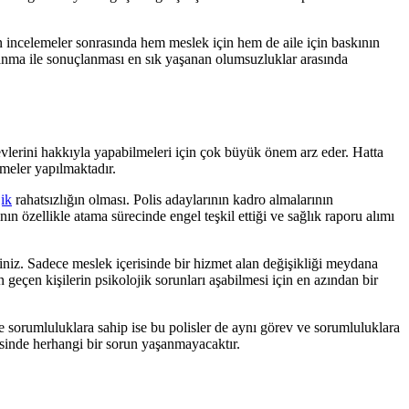
n incelemeler sonrasında hem meslek için hem de aile için baskının
boşanma ile sonuçlanması en sık yaşanan olumsuzluklar arasında
revlerini hakkıyla yapabilmeleri için çok büyük önem arz eder. Hatta
emeler yapılmaktadır.
jik
rahatsızlığın olması. Polis adaylarının kadro almalarının
ın özellikle atama sürecinde engel teşkil ettiği ve sağlık raporu alımı
iniz. Sadece meslek içerisinde bir hizmet alan değişikliği meydana
 geçen kişilerin psikolojik sorunları aşabilmesi için en azından bir
 sorumluluklara sahip ise bu polisler de aynı görev ve sorumluluklara
sinde herhangi bir sorun yaşanmayacaktır.