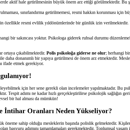
rde aktif hale getirilmesinin büyük önem arz ettiği görülmektedir. Bu şe
kurulmaması, sınırlandırma getirilmemesi, resmi hakkın korunması için bü
in özellikle resmi evlilik yıldönümlerinde bir günlük izin verilmektedir.
angi bir sakıncası yoktur. Psikologa giderek ruhsal durumu düzenlemek 
ar ortaya çıkabilmektedir.
Polis psikoloğa giderse ne olur
; herhangi bi
 ile daha donanımlı bir yapıya getirilmesi de önem arz etmektedir. Meslek
nı ifade etmek gerekiyor.
ygulanıyor!
eleyebilmek için her sene gerekli olan incelemeler yapılmaktadır. Bu psik
ktır. Tespit adımı ne kadar hızlı gerçekleştirilirse psikolojik sağlığın ge
şlevsel bir hal alması da mümkün!
de İntihar Oranları Neden Yükseliyor?
 öneme sahip olduğu mesleklerin başında polislik gelmektedir. Kişileri
i olan başvuru adımını tamamlamaları gerekmektedir. Toplumsal yaşam ile