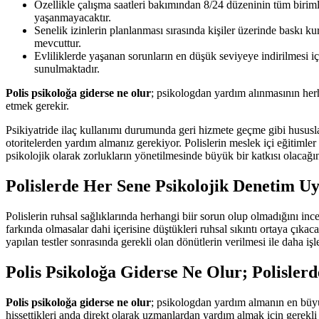
Özellikle çalışma saatleri bakımından 8/24 düzeninin tüm birimle
yaşanmayacaktır.
Senelik izinlerin planlanması sırasında kişiler üzerinde baskı 
mevcuttur.
Evliliklerde yaşanan sorunların en düşük seviyeye indirilmesi iç
sunulmaktadır.
Polis psikoloğa giderse ne olur
; psikologdan yardım alınmasının herh
etmek gerekir.
Psikiyatride ilaç kullanımı durumunda geri hizmete geçme gibi hususl
otoritelerden yardım almanız gerekiyor. Polislerin meslek içi eğitimler
psikolojik olarak zorlukların yönetilmesinde büyük bir katkısı olacağı
Polislerde Her Sene Psikolojik Denetim U
Polislerin ruhsal sağlıklarında herhangi biir sorun olup olmadığını inc
farkında olmasalar dahi içerisine düştükleri ruhsal sıkıntı ortaya çıkaca
yapılan testler sonrasında gerekli olan dönütlerin verilmesi ile daha i
Polis Psikoloğa Giderse Ne Olur; Polisler
Polis psikoloğa giderse ne olur
; psikologdan yardım almanın en büyük
hissettikleri anda direkt olarak uzmanlardan yardım almak için gerekl