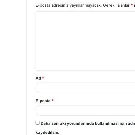
E-posta adresiniz yayınlanmayacak.
Gerekli alanlar
*
i
Y
o
r
u
m
*
Ad
*
E-posta
*
Daha sonraki yorumlarımda kullanılması için adı
kaydedilsin.