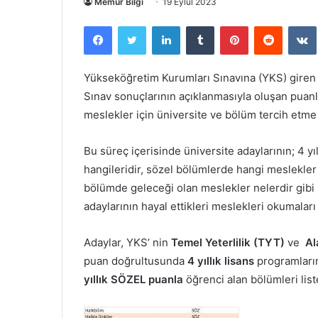
Memur Bilgi
19 Eylül 2023
Facebook
Twitter
LinkedIn
Tumblr
Pinterest
Reddit
Yükseköğretim Kurumları Sınavına (YKS) giren ün
Sınav sonuçlarının açıklanmasıyla oluşan puanla
meslekler için üniversite ve bölüm tercih etme
Bu süreç içerisinde üniversite adaylarının; 4 yı
hangileridir, sözel bölümlerde hangi meslekler
bölümde geleceği olan meslekler nelerdir gibi 
adaylarının hayal ettikleri meslekleri okumaları 
Adaylar, YKS’ nin
Temel Yeterlilik (TYT)
ve
Al
puan doğrultusunda
4 yıllık lisans
programların
yıllık SÖZEL puanla
öğrenci alan bölümleri list