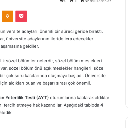
0
11
Bir dakikadan az
VKontakte
Odnoklassniki
Pocket
iversite adayları, önemli bir süreci geride bıraktı.
r, üniversite adaylarının ileride icra edecekleri
 aşamasına geldiler.
llık sözel bölümler nelerdir, sözel bölüm meslekleri
 var, sözel bölüm önü açık meslekler hangileri, sözel
bir çok soru kafalarında oluşmaya başladı. Üniversite
için aldıkları puan ve başarı sırası çok önemli.
an Yeterlilik Testi (AYT)
oturumlarına katılarak aldıkları
ı tercih etmeye hak kazandılar. Aşağıdaki tabloda
4
eledik.