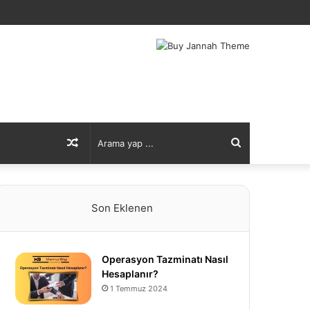
Rastgele
Arama
Makale
yap
Son Eklenen
...
Operasyon Tazminatı Nasıl
Hesaplanır?
1 Temmuz 2024