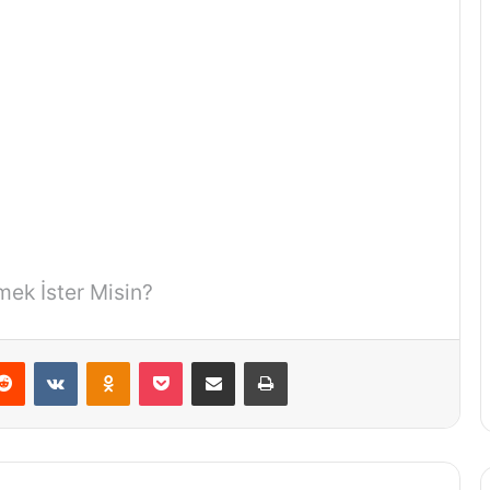
mek İster Misin?
erest
Reddit
VKontakte
Odnoklassniki
Pocket
E-Posta ile paylaş
Yazdır