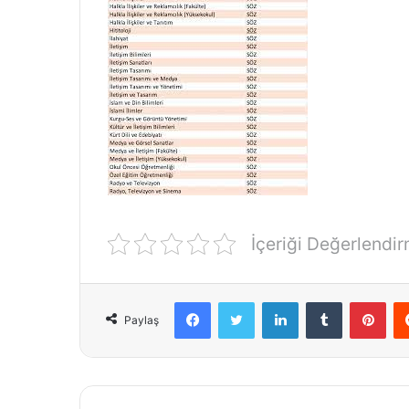
İçeriği Değerlendir
Facebook
Twitter
LinkedIn
Tumblr
Pint
Paylaş