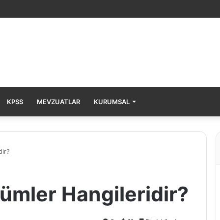
KPSS
MEVZUATLAR
KURUMSAL
dir?
lümler Hangileridir?