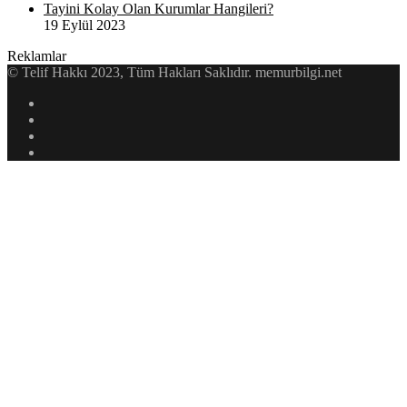
Tayini Kolay Olan Kurumlar Hangileri?
19 Eylül 2023
Reklamlar
© Telif Hakkı 2023, Tüm Hakları Saklıdır. memurbilgi.net
Facebook
Twitter
YouTube
Instagram
Başa
dön
tuşu