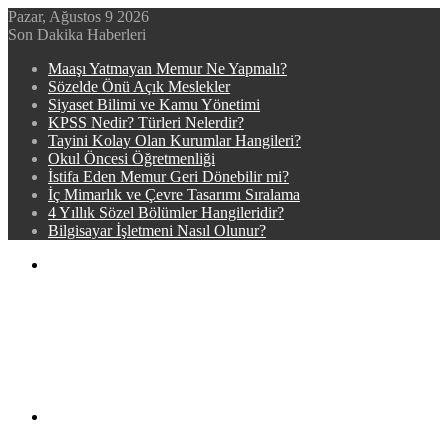
Pazar, Ağustos 9 2026
Son Dakika Haberleri
Maaşı Yatmayan Memur Ne Yapmalı?
Sözelde Önü Açık Meslekler
Siyaset Bilimi ve Kamu Yönetimi
KPSS Nedir? Türleri Nelerdir?
Tayini Kolay Olan Kurumlar Hangileri?
Okul Öncesi Öğretmenliği
İstifa Eden Memur Geri Dönebilir mi?
İç Mimarlık ve Çevre Tasarımı Sıralama
4 Yıllık Sözel Bölümler Hangileridir?
Bilgisayar İşletmeni Nasıl Olunur?
Menü
Arama
yap