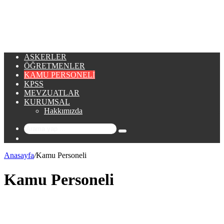
...
ASKERLER
ÖĞRETMENLER
KAMU PERSONELI
KPSS
MEVZUATLAR
KURUMSAL
Hakkımızda
Arama
Rastgele
yap
Makale
...
Anasayfa
/
Kamu Personeli
Kamu Personeli