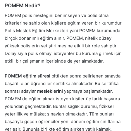
POMEM Nedir?
POMEM polis mesleğini benimseyen ve polis olma
kriterlerine sahip olan kişilere eğitim veren bir kurumdur.
Polis Meslek Eğitim Merkezleri yani POMEM kurumunda
birçok donanımlı eğitim alınır. POMEM, nitelik düzeyi
yüksek polislerin yetiştirilmesine etkili bir role sahiptir.
Dolayısıyla polis olmayı isteyenler bu kuruma girmek için
etkili bir çalışmanın içerisinde de yer almaktadır.
POMEM eğitim süresi
bittikten sonra belirlenen sınavda
başarılı olan öğrenciler sertifika almaktadır. Bu sertifika
sonrası adaylar
mesleklerini
yapmaya başlamaktadır.
POMEM de eğitim almak isteyen kişiler üç farklı başvuru
yolundan geçmektedir. Bunlar sağlık durumu, fiziksel
yeterlilik ve mülakat sınavları olmaktadır. Tüm bunları
başarıyla geçen öğrenciler yeni dönem eğitim sınıflarına
yerleşir. Bununla birlikte eğitim alırken yatılı kalmak,