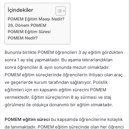
İçindekiler
POMEM Eğitim Maaşı Nedir?
26. Dönem POMEM
POMEM Eğitim Süresi
POMEM Nedir?
Bununla birlikte POMEM öğrencileri 3 ay eğitim gördükten
sonra 1 ay staj yapmaktadır. Bu aşama tekrarlandıktan
sonra öğrenciler 8. ayın sonunda mezun olmaktadır.
POMEM eğitim süreçlerinde öğrencilerin ihtiyacı olan araç
ve geçerlerde kurum tarafından sağlanıyor. Polislik
eğitimleri için en kapsamlı eğitim sürecini POMEM
vermektedir. Eğitim süreçlerinin 8 ay sürmesi ve staj
görülmesi ile oldukça donanımlı bir eğitim olmaktadır.
POMEM eğitim süreci
bu kapsamda öğrencilerine kolaylık
da tanımaktadır. POMEM eğitim sürecinde olan her öğrenci