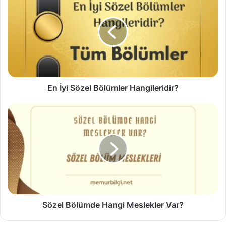
En İyi Sözel Bölümler Hangileridir?
Sözel Bölümde Hangi Meslekler Var?