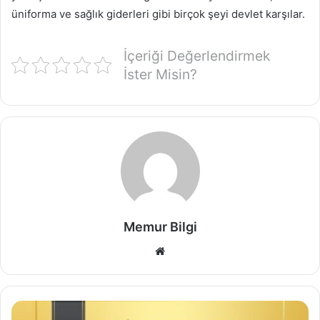
üniforma ve sağlık giderleri gibi birçok şeyi devlet karşılar.
İçeriği Değerlendirmek
İster Misin?
Memur Bilgi
Web
sitesi