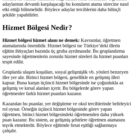
adaylarının devamlı karşılaşacağı bu konuların atama sürecine nasıl
etki ettiği bilinmelidir. Böylece adaylar tercihlerini daha bilinçli
şekilde yapabilirler.
Hizmet Bölgesi Nedir?
Hizmet bölgesi hizmet alanı ne demek:
Kavramlar, öğretmen
atamalarında önemlidir. Hizmet bölgesi ise Türkiye’deki illerin
eğitim ihtiyaçları bazında üç gruba ayrılmasıdır. Bu gruplandırma
sayesinde öğretmenlerin zorunlu hizmet süreleri ila hizmet puanları
tespit edilir.
Gruplarda ulaşım koşulları, sosyal gelişmişlik vb. yönleri benzeyen
iller yer alır. Birinci hizmet bölgesi, genellikle en gelişmiş illeri
kapsar. Buna karşın üçüncü hizmet bölgesinde ise çoğunlukla az
gelişmiş ve kırsal alanları içerir. Bu bölgelerde görev yapan
öğretmenler farklı hizmet puanları kazanır.
Kazanılan bu puanlar, yer değiştirme ve okul tercihlerinde belirleyici
rol oynar. Örneğin üçüncü hizmet bölgesinde görev yapan
öğretmen, birinci hizmet bölgesindeki öğretmenden daha yüksek
puan kazanır. Bu sistem, az gelişmiş şehirlere öğretmen atamasını
teşvik etmektedir. Böylece eğitimde fırsat eşitliği sağlanmaya
çalışılır.