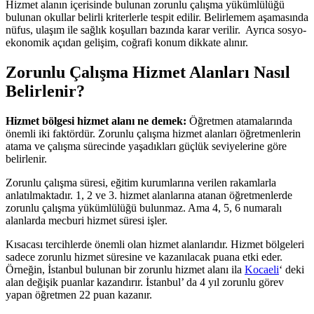
Hizmet alanın içerisinde bulunan zorunlu çalışma yükümlülüğü
bulunan okullar belirli kriterlerle tespit edilir. Belirlemem aşamasında
nüfus, ulaşım ile sağlık koşulları bazında karar verilir. Ayrıca sosyo-
ekonomik açıdan gelişim, coğrafi konum dikkate alınır.
Zorunlu Çalışma Hizmet Alanları Nasıl
Belirlenir?
Hizmet bölgesi hizmet alanı ne demek:
Öğretmen atamalarında
önemli iki faktördür. Zorunlu çalışma hizmet alanları öğretmenlerin
atama ve çalışma sürecinde yaşadıkları güçlük seviyelerine göre
belirlenir.
Zorunlu çalışma süresi, eğitim kurumlarına verilen rakamlarla
anlatılmaktadır. 1, 2 ve 3. hizmet alanlarına atanan öğretmenlerde
zorunlu çalışma yükümlülüğü bulunmaz. Ama 4, 5, 6 numaralı
alanlarda mecburi hizmet süresi işler.
Kısacası tercihlerde önemli olan hizmet alanlarıdır. Hizmet bölgeleri
sadece zorunlu hizmet süresine ve kazanılacak puana etki eder.
Örneğin, İstanbul bulunan bir zorunlu hizmet alanı ila
Kocaeli
‘ deki
alan değişik puanlar kazandırır. İstanbul’ da 4 yıl zorunlu görev
yapan öğretmen 22 puan kazanır.