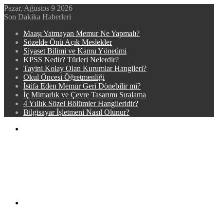
Pazar, Ağustos 9 2026
Son Dakika Haberleri
Maaşı Yatmayan Memur Ne Yapmalı?
Sözelde Önü Açık Meslekler
Siyaset Bilimi ve Kamu Yönetimi
KPSS Nedir? Türleri Nelerdir?
Tayini Kolay Olan Kurumlar Hangileri?
Okul Öncesi Öğretmenliği
İstifa Eden Memur Geri Dönebilir mi?
İç Mimarlık ve Çevre Tasarımı Sıralama
4 Yıllık Sözel Bölümler Hangileridir?
Bilgisayar İşletmeni Nasıl Olunur?
Menü
Arama
yap