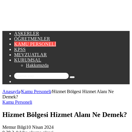
...
ASKERLER
ÖĞRETMENLER
KAMU PERSONELI
KPSS
MEVZUATLAR
KURUMSAL
Hakkımızda
Arama
Rastgele
yap
Makale
...
Anasayfa
/
Kamu Personeli
/
Hizmet Bölgesi Hizmet Alanı Ne
Demek?
Kamu Personeli
Hizmet Bölgesi Hizmet Alanı Ne Demek?
Memur Bilgi
10 Nisan 2024