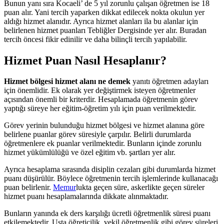
Bunun yanı sıra Kocaeli’ de 5 yıl zorunlu çalışan öğretmen ise 18
puan alır. Yani tercih yaparken dikkat edilecek nokta okulun yer
aldığı hizmet alanıdır. Ayrıca hizmet alanları ila bu alanlar için
belirlenen hizmet puanları Tebliğler Dergisinde yer alır. Buradan
tercih öncesi fikir edinilir ve daha bilinçli tercih yapılabilir.
Hizmet Puan Nasıl Hesaplanır?
Hizmet bölgesi hizmet alanı ne demek
yanıtı öğretmen adayları
için önemlidir. Ek olarak yer değiştirmek isteyen öğretmenler
açısından önemli bir kriterdir. Hesaplamada öğretmenin görev
yaptığı süreye her eğitim-öğretim yılı için puan verilmektedir.
Görev yerinin bulunduğu hizmet bölgesi ve hizmet alanına göre
belirlene puanlar görev süresiyle çarpılır. Belirli durumlarda
öğretmenlere ek puanlar verilmektedir. Bunların içinde zorunlu
hizmet yükümlülüğü ve özel eğitim vb. şartları yer alır.
Ayrıca hesaplama sırasında disiplin cezaları gibi durumlarda hizmet
puanı düşürülür. Böylece öğretmenin tercih işlemlerinde kullanacağı
puan belirlenir.
Memur
lukta geçen süre, askerlikte geçen süreler
hizmet puanı hesaplamalarında dikkate alınmaktadır.
Bunların yanında ek ders karşılığı ücretli öğretmenlik süresi puanı
etkilemektedir. Usta öğreticilik, vekil öğretmenlik gibi görev süreleri