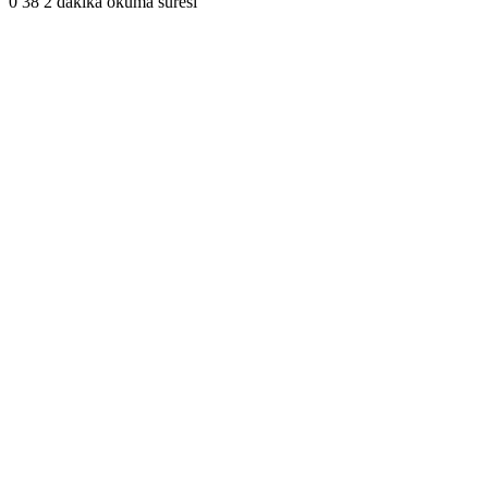
0
38
2 dakika okuma süresi