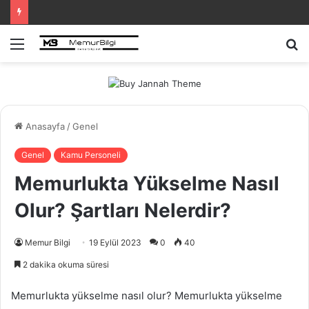
Menü
A
y
...
Anasayfa
/
Genel
Genel
Kamu Personeli
Memurlukta Yükselme Nasıl
Olur? Şartları Nelerdir?
Memur Bilgi
19 Eylül 2023
0
40
2 dakika okuma süresi
Memurlukta yükselme nasıl olur? Memurlukta yükselme