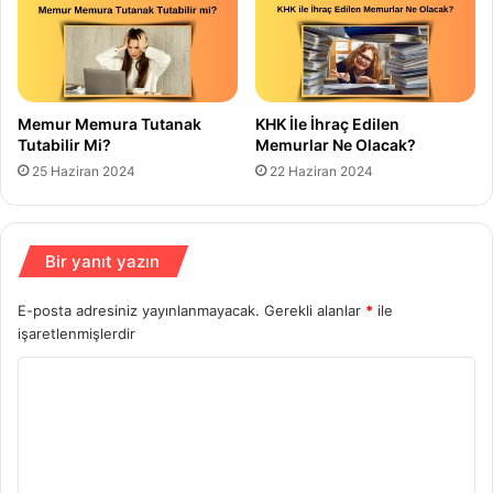
Memur Memura Tutanak
KHK İle İhraç Edilen
Tutabilir Mi?
Memurlar Ne Olacak?
25 Haziran 2024
22 Haziran 2024
Bir yanıt yazın
E-posta adresiniz yayınlanmayacak.
Gerekli alanlar
*
ile
işaretlenmişlerdir
Y
o
r
u