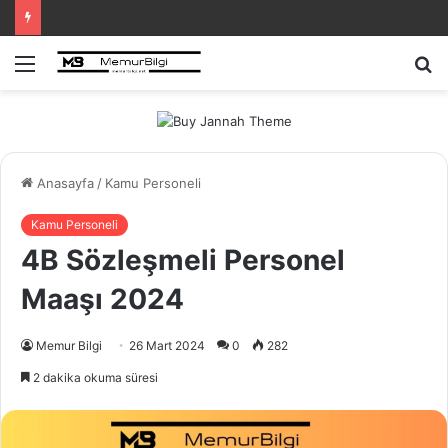
Menü
A
y
...
Anasayfa
/
Kamu Personeli
Kamu Personeli
4B Sözleşmeli Personel
Maaşı 2024
Memur Bilgi
26 Mart 2024
0
282
2 dakika okuma süresi