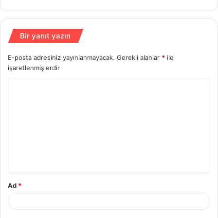
Bir yanıt yazın
E-posta adresiniz yayınlanmayacak.
Gerekli alanlar
*
ile
işaretlenmişlerdir
Y
o
r
u
m
*
Ad
*