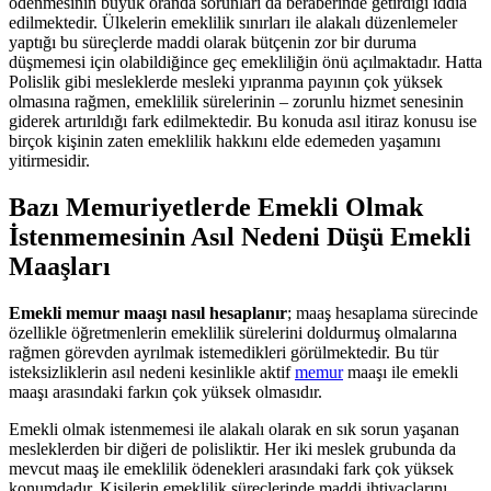
ödenmesinin büyük oranda sorunları da beraberinde getirdiği iddia
edilmektedir. Ülkelerin emeklilik sınırları ile alakalı düzenlemeler
yaptığı bu süreçlerde maddi olarak bütçenin zor bir duruma
düşmemesi için olabildiğince geç emekliliğin önü açılmaktadır. Hatta
Polislik gibi mesleklerde mesleki yıpranma payının çok yüksek
olmasına rağmen, emeklilik sürelerinin – zorunlu hizmet senesinin
giderek artırıldığı fark edilmektedir. Bu konuda asıl itiraz konusu ise
birçok kişinin zaten emeklilik hakkını elde edemeden yaşamını
yitirmesidir.
Bazı Memuriyetlerde Emekli Olmak
İstenmemesinin Asıl Nedeni Düşü Emekli
Maaşları
Emekli memur maaşı nasıl hesaplanır
; maaş hesaplama sürecinde
özellikle öğretmenlerin emeklilik sürelerini doldurmuş olmalarına
rağmen görevden ayrılmak istemedikleri görülmektedir. Bu tür
isteksizliklerin asıl nedeni kesinlikle aktif
memur
maaşı ile emekli
maaşı arasındaki farkın çok yüksek olmasıdır.
Emekli olmak istenmemesi ile alakalı olarak en sık sorun yaşanan
mesleklerden bir diğeri de polisliktir. Her iki meslek grubunda da
mevcut maaş ile emeklilik ödenekleri arasındaki fark çok yüksek
konumdadır. Kişilerin emeklilik süreçlerinde maddi ihtiyaçlarını