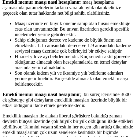
Emekli memur maaşı nasıl hesaplanır
; maaş hesaplama
aşamasında parametrelerin farkına vararak aylık olarak elinize
geçecek olan tutar hakkında net bilgi sahibi olabilirsiniz.
Maaş üzerinde en büyük öneme sahip olan husus emekliliğe
esas olan unvanınızdır. Bu unvan üzerinden gerekli spesifik
incelemeler yerine getirilecektir.
Sahip olduğunuz derece ve kademe de büyük önem arz
etmektedir. 1-15 arasındaki derece ve 1-9 arasındaki kademe
seviyesi maaş üzerinde çok belirleyici bir etkiye sahiptir.
Hizmet yılı ve ayı belirlenmelidir. Kaç senedir aktif görevde
olduğunuz alınacak olan hesaplamalarda en temel detaylar
arasında yerini almaktadır.
Son olarak kıdem yılı ve ikramiye yılı belirleme adımları
yerine getirilmelidir. Bu şekilde alınacak olan emekli maaşı
belirlenecektir.
Emekli memur maaşı nasıl hesaplanır
; bu süreç içerisinde 3600
ek gösterge gibi detayların emeklilik maaşları üzerinde büyük bir
etkisi olduğunu ifade etmek gerekmektedir.
Emeklilik maaşları ile alakalı liberal görüşlere bakıldığı zaman
devletin bütçesi üzerinde çok büyük bir yük olduğunu ifade ettikleri
görülüyor. Tahmini yaşam süresinin her geçen gün arttığı ülkemizde
emekli maaşlarının çok uzun senelerce kesintisiz bir biçimde