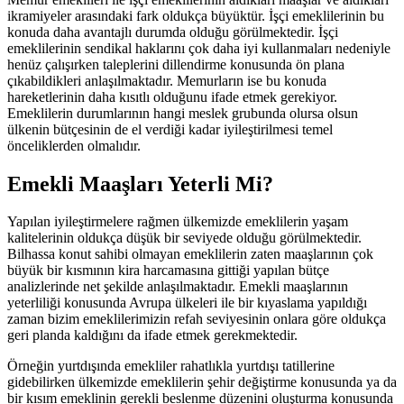
ikramiyeler arasındaki fark oldukça büyüktür. İşçi emeklilerinin bu
konuda daha avantajlı durumda olduğu görülmektedir. İşçi
emeklilerinin sendikal haklarını çok daha iyi kullanmaları nedeniyle
henüz çalışırken taleplerini dillendirme konusunda ön plana
çıkabildikleri anlaşılmaktadır. Memurların ise bu konuda
hareketlerinin daha kısıtlı olduğunu ifade etmek gerekiyor.
Emeklilerin durumlarının hangi meslek grubunda olursa olsun
ülkenin bütçesinin de el verdiği kadar iyileştirilmesi temel
önceliklerden olmalıdır.
Emekli Maaşları Yeterli Mi?
Yapılan iyileştirmelere rağmen ülkemizde emeklilerin yaşam
kalitelerinin oldukça düşük bir seviyede olduğu görülmektedir.
Bilhassa konut sahibi olmayan emeklilerin zaten maaşlarının çok
büyük bir kısmının kira harcamasına gittiği yapılan bütçe
analizlerinde net şekilde anlaşılmaktadır. Emekli maaşlarının
yeterliliği konusunda Avrupa ülkeleri ile bir kıyaslama yapıldığı
zaman bizim emeklilerimizin refah seviyesinin onlara göre oldukça
geri planda kaldığını da ifade etmek gerekmektedir.
Örneğin yurtdışında emekliler rahatlıkla yurtdışı tatillerine
gidebilirken ülkemizde emeklilerin şehir değiştirme konusunda ya da
bir kısım emeklinin gerekli beslenme düzenini oluşturma konusunda