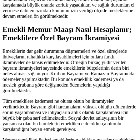
karşılamada büyük oranda zorluk yaşadıkları ve sağlık durumları el
vermese dahi en azından kanunun izin verdiği ölçüde mesleklerine
devam etmeleri ön görülmektedir.
Emekli Memur Maaşı Nasıl Hesaplanır;
Emeklilere Özel Bayram İkramiyesi
Emeklilerin dar gelir durumuna düşmemeleri ve özel süreçlerde
ihtiyaçlarını rahatlıkla karşılayabilmeleri için onlara farklı
ikramiyeler de tahsis edilmektedir. Örneğin birkaç yıldır verilen
bayram ikramiyeleri sayesinde emeklilerin bütçelerinin derin biri
nefes alması sağlanıyor. Kurban Bayramı ve Ramazan Bayramında
ödemeler yapılmaktadır. Bu konuda emeklilik kademesi ya da
meslek grubuna göre değişmeden ödemelerin yapıldığı
görülmektedir.
Tüm emeklilere kademesi ne olursa olsun bu ikramiyeler
verilmektedir. Bayram gibi harcamaların yüksek olduğu dönemlerde
sorun yaşanmaması ve ihtiyaçların anlık olarak karşılanması için
büyük bir çaba sarf edilmektedir. Sosyal devlet anlayışının bir
yansıması olan bu hamlelerin emeklilerce de oldukça olumlu
karşılandığını beyan etmek gerekiyor.
Memur emeklileri ile işçi emeklilerinin aldıkları maaşlar ve aldıkları