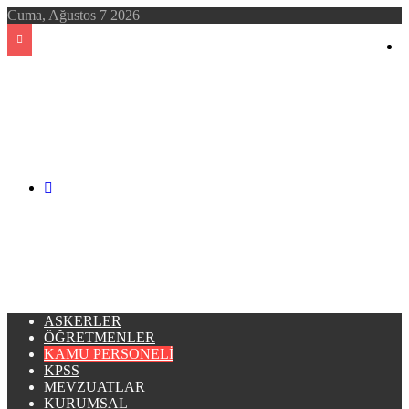
Cuma, Ağustos 7 2026
Arama
yap
...
ASKERLER
ÖĞRETMENLER
KAMU PERSONELI
KPSS
MEVZUATLAR
KURUMSAL