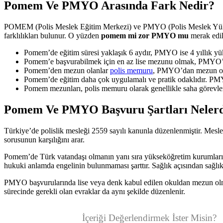
Pomem Ve PMYO Arasında Fark Nedir?
POMEM (Polis Meslek Eğitim Merkezi) ve PMYO (Polis Meslek Yüksek 
farklılıkları bulunur. O yüzden
pomem mi zor PMYO mu
merak edili
Pomem’de eğitim süresi yaklaşık 6 aydır, PMYO ise 4 yıllık 
Pomem’e başvurabilmek için en az lise mezunu olmak, PMYO’ya gi
Pomem’den mezun olanlar
polis memuru
, PMYO’dan mezun olan
Pomem’de eğitim daha çok uygulamalı ve pratik odaklıdır. PMYO’d
Pomem mezunları, polis memuru olarak genellikle saha görevleri
Pomem Ve PMYO Başvuru Şartları Nelerd
Türkiye’de polislik mesleği 2559 sayılı kanunla düzenlenmiştir. Me
sorusunun karşılığını arar.
Pomem’de Türk vatandaşı olmanın yanı sıra yükseköğretim kurumların
hukuki anlamda engelinin bulunmaması şarttır. Sağlık açısından sağlık ş
PMYO başvurularında lise veya denk kabul edilen okuldan mezun olmak
sürecinde gerekli olan evraklar da aynı şekilde düzenlenir.
İçeriği Değerlendirmek İster Misin?