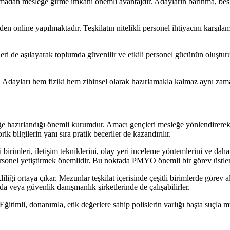
aşamadan mesleğe girme imkanı önemli avantajdır. Adayların barınma, besle
n online yapılmaktadır. Teşkilatın nitelikli personel ihtiyacını karşıl
rleri de aşılayarak toplumda güvenilir ve etkili personel gücünün oluştu
. Adayları hem fiziki hem zihinsel olarak hazırlamakla kalmaz aynı zam
ğe hazırlandığı önemli kurumdur. Amacı gençleri mesleğe yönlendirerek 
ik bilgilerin yanı sıra pratik beceriler de kazandırılır.
li birimleri, iletişim tekniklerini, olay yeri inceleme yöntemlerini ve da
ersonel yetiştirmek önemlidir. Bu noktada PMYO önemli bir görev üstlen
iliği ortaya çıkar. Mezunlar teşkilat içerisinde çeşitli birimlerde görev a
nda veya güvenlik danışmanlık şirketlerinde de çalışabilirler.
ğitimli, donanımla, etik değerlere sahip polislerin varlığı başta suçla