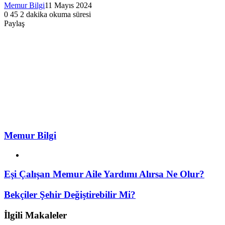
Memur Bilgi
11 Mayıs 2024
0
45
2 dakika okuma süresi
Facebook
Twitter
LinkedIn
Tumblr
Pinterest
Reddit
VKontakte
Odnoklassniki
Pocket
Paylaş
Facebook
Twitter
LinkedIn
Tumblr
Pinterest
Reddit
VKontakte
Odnoklassniki
Pocket
E-
Yazdır
Posta
ile
paylaş
Memur Bilgi
Web
sitesi
Eşi Çalışan Memur Aile Yardımı Alırsa Ne Olur?
Bekçiler Şehir Değiştirebilir Mi?
İlgili Makaleler