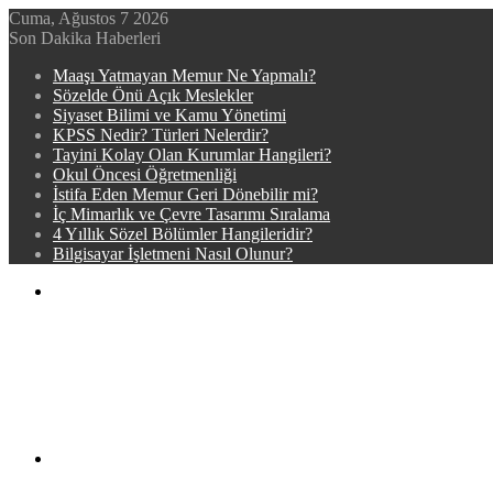
Cuma, Ağustos 7 2026
Son Dakika Haberleri
Maaşı Yatmayan Memur Ne Yapmalı?
Sözelde Önü Açık Meslekler
Siyaset Bilimi ve Kamu Yönetimi
KPSS Nedir? Türleri Nelerdir?
Tayini Kolay Olan Kurumlar Hangileri?
Okul Öncesi Öğretmenliği
İstifa Eden Memur Geri Dönebilir mi?
İç Mimarlık ve Çevre Tasarımı Sıralama
4 Yıllık Sözel Bölümler Hangileridir?
Bilgisayar İşletmeni Nasıl Olunur?
Menü
Arama
yap