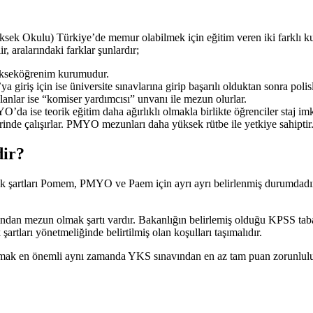
Okulu) Türkiye’de memur olabilmek için eğitim veren iki farklı kuru
r, aralarındaki farklar şunlardır;
yükseköğrenim kurumudur.
riş için ise üniversite sınavlarına girip başarılı olduktan sonra polis
lar ise “komiser yardımcısı” unvanı ile mezun olurlar.
a ise teorik eğitim daha ağırlıklı olmakla birlikte öğrenciler staj imk
nde çalışırlar. PMYO mezunları daha yüksek rütbe ile yetkiye sahiptir
ir?
slek şartları Pomem, PMYO ve Paem için ayrı ayrı belirlenmiş durumda
dan mezun olmak şartı vardır. Bakanlığın belirlemiş olduğu KPSS taba
artları yönetmeliğinde belirtilmiş olan koşulları taşımalıdır.
 en önemli aynı zamanda YKS sınavından en az tam puan zorunluluğu var