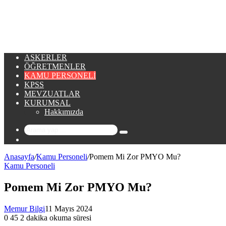
...
ASKERLER
ÖĞRETMENLER
KAMU PERSONELI
KPSS
MEVZUATLAR
KURUMSAL
Hakkımızda
Arama
Rastgele
yap
Makale
...
Anasayfa
/
Kamu Personeli
/
Pomem Mi Zor PMYO Mu?
Kamu Personeli
Pomem Mi Zor PMYO Mu?
Memur Bilgi
11 Mayıs 2024
0
45
2 dakika okuma süresi