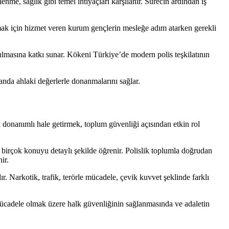
nme, sağlık gibi temel ihtiyaçları karşılanır. Sürecin ardından iş
amak için hizmet veren kurum gençlerin mesleğe adım atarken gerekli
rulmasına katkı sunar. Kökeni Türkiye’de modern polis teşkilatının
anda ahlaki değerlerle donanmalarını sağlar.
donanımlı hale getirmek, toplum güvenliği açısından etkin rol
ha birçok konuyu detaylı şekilde öğrenir. Polislik toplumla doğrudan
ir.
lır. Narkotik, trafik, terörle mücadele, çevik kuvvet şeklinde farklı
 mücadele olmak üzere halk güvenliğinin sağlanmasında ve adaletin