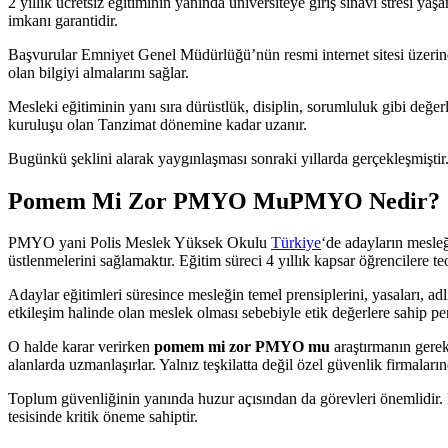
2 yıllık ücretsiz eğitiminin yanında üniversiteye giriş sınavı stresi y
imkanı garantidir.
Başvurular Emniyet Genel Müdürlüğü’nün resmi internet sitesi üzerinde
olan bilgiyi almalarını sağlar.
Mesleki eğitiminin yanı sıra dürüstlük, disiplin, sorumluluk gibi değe
kuruluşu olan Tanzimat dönemine kadar uzanır.
Bugünkü şeklini alarak yaygınlaşması sonraki yıllarda gerçekleşmiştir
Pomem Mi Zor PMYO MuPMYO Nedir?
PMYO yani Polis Meslek Yüksek Okulu
Türkiye
‘de adayların mesle
üstlenmelerini sağlamaktır. Eğitim süreci 4 yıllık kapsar öğrencilere teor
Adaylar eğitimleri süresince mesleğin temel prensiplerini, yasaları, ad
etkileşim halinde olan meslek olması sebebiyle etik değerlere sahip p
O halde karar verirken
pomem mi zor PMYO mu
araştırmanın gerekl
alanlarda uzmanlaşırlar. Yalnız teşkilatta değil özel güvenlik firmaları
Toplum güvenliğinin yanında huzur açısından da görevleri önemlidir. E
tesisinde kritik öneme sahiptir.