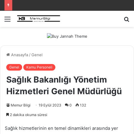
Menü
A
y
...
Anasayfa
/
Genel
Genel
Kamu Personeli
Sağlık Bakanlığı Yönetim
Hizmetleri Genel Müdürlüğü
Memur Bilgi
19 Eylül 2023
0
132
2 dakika okuma süresi
Sağlık hizmetlerinin en temel dinamikleri arasında yer