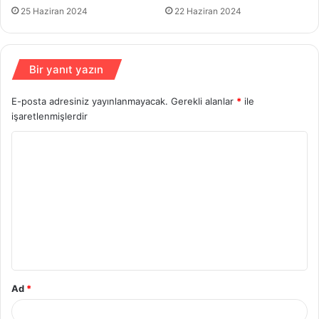
25 Haziran 2024
22 Haziran 2024
Bir yanıt yazın
E-posta adresiniz yayınlanmayacak.
Gerekli alanlar
*
ile
işaretlenmişlerdir
Y
o
r
u
m
*
Ad
*