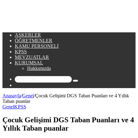
...
ASKERLER
ÖĞRETMENLER
KAMU PERSONELI
KPSS
MEVZUATLAR
KURUMSAL
Hakkımızda
Arama
Rastgele
yap
Makale
...
Anasayfa
/
Genel
/
Çocuk Gelişimi DGS Taban Puanları ve 4 Yıllık
Taban puanlar
Genel
KPSS
Çocuk Gelişimi DGS Taban Puanları ve 4
Yıllık Taban puanlar