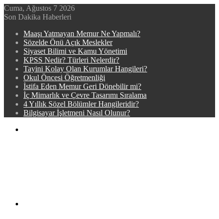
Cuma, Ağustos 7 2026
Son Dakika Haberleri
Maaşı Yatmayan Memur Ne Yapmalı?
Sözelde Önü Açık Meslekler
Siyaset Bilimi ve Kamu Yönetimi
KPSS Nedir? Türleri Nelerdir?
Tayini Kolay Olan Kurumlar Hangileri?
Okul Öncesi Öğretmenliği
İstifa Eden Memur Geri Dönebilir mi?
İç Mimarlık ve Çevre Tasarımı Sıralama
4 Yıllık Sözel Bölümler Hangileridir?
Bilgisayar İşletmeni Nasıl Olunur?
Menü
Arama
yap