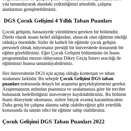
yıla tamamlayarak alandaki yetkinliğinizi artırabilir, çalışma
alanlarınızı genişletebilirsiniz.
DGS Çocuk Gelişimi 4 Yıllık Taban Puanları
Çocuk gelişimi, hassasiyetle yürütülmesi gereken bir bölümdür.
Direkt olarak insanı hedef aldığından, alınacak olan eğitimin niteliği
oldukça önemlidir. Sizler de kaliteli bir eğitimle çocuk gelişim
personeli olmak istiyorsanız prestijli bir üniversitede donanımlı bir
eğitim görebilirsiniz. Eğer Çocuk Gelişimi bölümünün ön lisans
programından mezun olduysanız Dikey Geçiş Sınavı aracılığı ile
eğitiminizi lisansa tamamlayabilirsiniz.
Her üniversitenin DGS için açmış olduğu kontenjan ve taban
sıralaması farklıdır. Bu sebeple
Çocuk Gelişimi DGS taban
puanları
noktasında detaylı bir araştırma gerçekleştirmeniz gerekir.
Araştırmanızın ardından puanınıza ve sıralamanıza göre bir tercihte
bulunarak hedeflediğiniz üniversiteye kaydolabilirsiniz. Bu bölümü
lisans düzeyinde okumanız, sizlere birçok avantaj kazandıracaktır.
Daha geniş bir çalışma alanına sahip olabileceğiniz gibi yeterlilik
konusunda da tatmin edici bir eğitime sahip olabilirsiniz.
Çocuk Gelişimi DGS Taban Puanları 2022