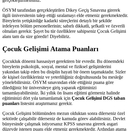
gerçekleştirmelisiniz.
ÖSYM tarafından gerçekleştirilen Dikey Geçiş Sınavına girerek
ilgili üniversitenin talep ettiği sıralamayı elde etmeniz gerekmektedir.
Bireylerin yetişkinliğe kadarki süreçlerini detaylı bir şekilde
irdeleyen bölüm personellerinin; sabırlı dikkatli, şefkatli ve özverili
olmaları gerekir. Şayet bu tür özelliklere sahipseniz Çocuk Gelişimi
alanı tam da size göredir! Diyebiliriz.
Çocuk Gelişimi Atama Puanları
Çocukluk dönemi hassasiyet gerektiren bir evredir. Bu dönemdeki
bireylerin psikolojik, sosyal, mental ve fiziksel gelişimlerini
yakından takip eden bu disiplin hayati bir önem taşımaktadır. Sizler
de kişisel özellikleriniz ve yeterliliğiniz doğrultusunda bu mesleğe
yönelebilirsiniz. ÖSYM sınavından elde ettiğiniz puana göre
dilediğiniz bir üniversiteye giriş yaparak eğitiminizi
tamamlayabilirsiniz. İki yıllık ön lisans eğitimi görmeniz halinde
eğitiminizi dört yıla tamamlamak için
Çocuk Gelişimi DGS taban
puanları
listesini araştırmanız gerekir.
Çocuk Gelişimi bölümünden mezun olduktan sonra dilerseniz özel
sektörde çalışabilir dilerseniz de kamuda görev alabilirsiniz. Devlet
bünyesinde çalışmak istiyorsanız KPSS sınavına girerek asgari
düzeyde istenen puanı elde etmeniz gerekmektedir. Ardından atama