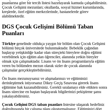
puanlarına göre bir tercih listesi hazırlayarak kamuda çalışabilirsiniz.
Çocuk Gelişimi mezunları; okullarda, sosyal hizmet kurumlarında,
kreşlerde, özel eğitim merkezlerinde, hastanelerde görev
alabilmektedir.
DGS Çocuk Gelişimi Bölümü Taban
Puanları
Türkiye
genelinde oldukça yaygın bir bölüm olan Çocuk Gelişimi
bölümü birçok üniversitede bulunmaktadır. Bebeklik çağından
başlayıp yetişkinliğe kadar olan süreçteki bireylere doğru eğitimi
verebilmek için eğitim alan öğrenciler, alanında yetkin bireyler
olmak için çalışmaktadır. Lisans ve ön lisans programlarıyla eğitim
veren bu bölümden mezun olarak sizler de çocuk alanında
çalışmalar gerçekleştirebilirsiniz.
Ön lisans mezunuysanız ve alışmalarınızı ve eğitiminizi
derinleştirmek istiyorsanız Dikey Geçiş Sınavına girerek lisans
eğitimine hak kazanabilirsiniz. Gerekli sıralamayı elde ettikten sonra
lisans sürecine en baştan başlayarak bilgilerinizi pekiştirme şansı
yakalayabilirsiniz.
Çocuk Gelişimi DGS taban puanları
listesine ulaşarak hedefiniz
doğrultusunda bir çalışma planı oluşturmalısınız. Eğitiminizi dört